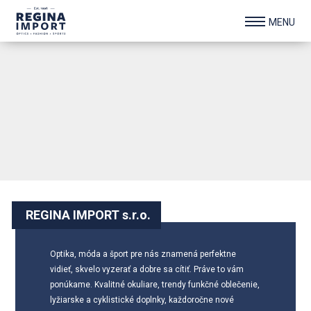
1
/ 5
2
/ 5
3
/ 5
4
/ 5
5
/ 5
REGINA IMPORT s.r.o.
Optika, móda a šport pre nás znamená perfektne
vidieť, skvelo vyzerať a dobre sa cítiť. Práve to vám
ponúkame. Kvalitné okuliare, trendy funkčné oblečenie,
lyžiarske a cyklistické doplnky, každoročne nové