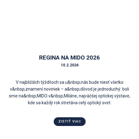
REGINA NA MIDO 2026
10.2.2026
V najbližších týždňoch sa u&nbsp;nás bude niesť všetko
v&nbsp;znamení noviniek – a&nbsp;dôvod je jednoduchý: boli
sme na&nbsp;MIDO v&nbsp;Miláne, najväčšej optickej výstave,
kde sa každý rok stretáva celý optický svet.
ZISTIŤ VIAC