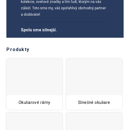
kolekcie, svetové značky a tím ľudí, ktorým na vás
záleží. Toto sme my, váš spoľahlivý obchodný partner
a dodávateľ.
Spolu sme silnejší.
Produkty
Okuliarové rámy
Slnečné okuliare