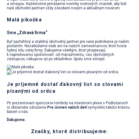
a omegou. Každoročne prinášame novinky svetových značiek, aby boli
naši obchodní partneri vždy zásobení novým a aktuálnym tovarom.
Malá pikoška
Sme „Zdravá firma“
Byť spoľahlivý a stabilný obchodný partner pre vaše podnikanie je naším
poslaním. Nezabúdame však ani na našich zamestnancov, ktorí tvoria
hybnú silu celej firmy. Ďakujeme všetkým, ktorí prispievajú
k napredovaniu spoločnosti: od manažmentu, cez obchodných
zástupcov, nákupcov až po skladníkov. Spolu sme silnejší.
Je príjemné dostať ďakovný list so slovami
písanými od srdca
Pri prezentovaní sponzorov tomboly na miestnom plese v Podlužanoch
si občianske združenie
Pre úsmev našich detí
vymyslelo takúto krásnu
báseň o nás.
Ďakujeme.
Značky, ktoré distribuujeme: