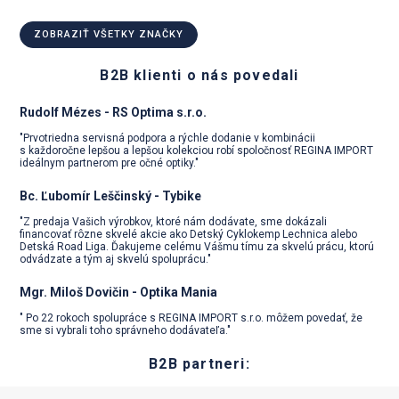
ZOBRAZIŤ VŠETKY ZNAČKY
B2B klienti o nás povedali
Rudolf Mézes - RS Optima s.r.o.
"Prvotriedna servisná podpora a rýchle dodanie v kombinácii
s každoročne lepšou a lepšou kolekciou robí spoločnosť REGINA IMPORT
ideálnym partnerom pre očné optiky."
Bc. Ľubomír Leščinský - Tybike
"Z predaja Vašich výrobkov, ktoré nám dodávate, sme dokázali
financovať rôzne skvelé akcie ako Detský Cyklokemp Lechnica alebo
Detská Road Liga. Ďakujeme celému Vášmu tímu za skvelú prácu, ktorú
odvádzate a tým aj skvelú spoluprácu."
Mgr. Miloš Dovičin - Optika Mania
" Po 22 rokoch spolupráce s REGINA IMPORT s.r.o. môžem povedať, že
sme si vybrali toho správneho dodávateľa."
B2B partneri: