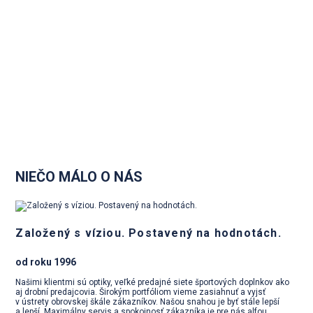
NIEČO MÁLO O NÁS
Založený s víziou. Postavený na hodnotách.
od roku 1996
Našimi klientmi sú optiky, veľké predajné siete športových doplnkov ako
aj drobní predajcovia. Širokým portfóliom vieme zasiahnuť a vyjsť
v ústrety obrovskej škále zákazníkov. Našou snahou je byť stále lepší
a lepší. Maximálny servis a spokojnosť zákazníka je pre nás alfou