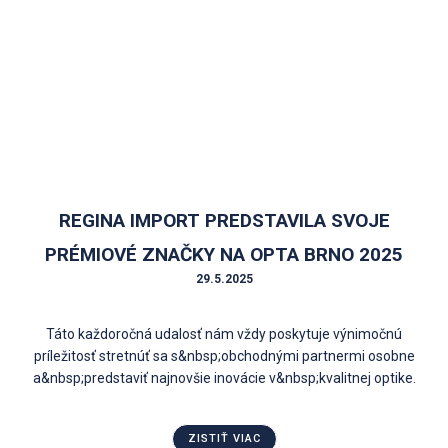
REGINA IMPORT PREDSTAVILA SVOJE
PRÉMIOVÉ ZNAČKY NA OPTA BRNO 2025
29.5.2025
Táto každoročná udalosť nám vždy poskytuje výnimočnú
príležitosť stretnúť sa s&nbsp;obchodnými partnermi osobne
a&nbsp;predstaviť najnovšie inovácie v&nbsp;kvalitnej optike.
ZISTIŤ VIAC