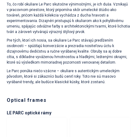
To, čo robí okuliare Le Parc skutočne výnimočnými, je ich duša. Vznikajú
v pracovnom priestore, ktorý pripomína skôr umelecké štúdio ako
továreň, pričom každá kolekcia vychádza z ducha hravosti a
experimentovania. Dizajnéri pristupujú k okuliarom ako k pohyblivému
umeniu, spájajúc odvážne farby s architektonickými tvarmi, ktoré lichotia
tvári a zároveň vytvárajú výrazný štýlový prvok.
Pre tých, ktorí ich nosia, sa okuliare Le Parc stávajú predĺžením
osobnosti – spúšťajú konverzácie a prezradia nositeľovu úctu k
dizajnovému dedičstvu a ručne vyrábanej kvalite. Obruby sa aj dobre
cítia, s dôkladne vyváženou hmotnosťou a hladkými, leštenými okrajmi,
ktoré sú výsledkom mimoriadnej pozornosti venovanej detailom.
Le Parc ponúka niečo vzácne – okuliare s autentickým umeleckým
pôvodom, ktoré si zákazníci budú ceniť roky. Toto nie sú masovo
vyrábané trendy, ale budúce klasické kúsky, ktoré zostanú.
Optical frames
LE PARC optické rámy