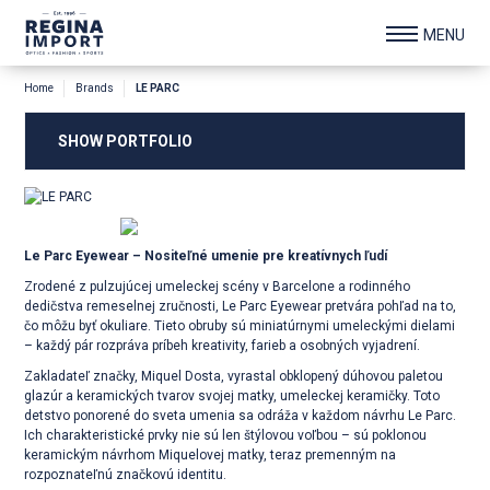
Home
Brands
LE PARC
SHOW PORTFOLIO
Le Parc Eyewear – Nositeľné umenie pre kreatívnych ľudí
Zrodené z pulzujúcej umeleckej scény v Barcelone a rodinného
dedičstva remeselnej zručnosti, Le Parc Eyewear pretvára pohľad na to,
čo môžu byť okuliare. Tieto obruby sú miniatúrnymi umeleckými dielami
– každý pár rozpráva príbeh kreativity, farieb a osobných vyjadrení.
Zakladateľ značky, Miquel Dosta, vyrastal obklopený dúhovou paletou
glazúr a keramických tvarov svojej matky, umeleckej keramičky. Toto
detstvo ponorené do sveta umenia sa odráža v každom návrhu Le Parc.
Ich charakteristické prvky nie sú len štýlovou voľbou – sú poklonou
keramickým návrhom Miquelovej matky, teraz premenným na
rozpoznateľnú značkovú identitu.